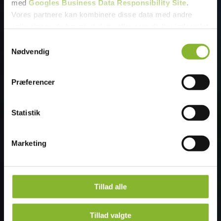
med
Googles Business Data Responsibility Site
.
Vores partnere kan kombinere disse data med andre
Fjern
oplysninger, du har givet dem, eller som de har indsamlet
fra din brug af deres tjenester.
Samtykkevalg
Nødvendig
Se Cookie & Privatlivspolitik
her
Præferencer
Statistik
Marketing
Tillad alle
Tilføj filer (max 5)
Tillad valgte