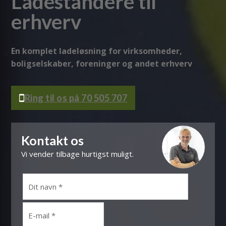
Ladestandere til
erhverv
En komplet ladeløsning for virksomheder,
boligselskaber, foreninger og andet erhverv
Ring til os på 70 505 707
Kontakt os
Vi vender tilbage hurtigst muligt.