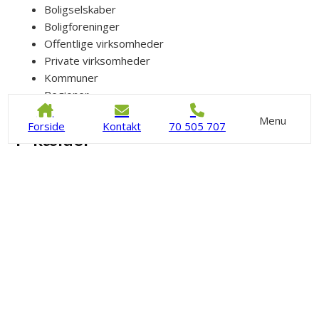
Boligselskaber
Boligforeninger
Offentlige virksomheder
Private virksomheder
Kommuner
Regioner
Menu
Forside
Kontakt
70 505 707
P-kælder
Som jeres samarbejdspartner sørger vi for at undersøge
relevant reglement inden projektstart i samarbejde med
jer. Skal I have installeret ladestandere i
parkeringskælderen er det vigtigt at have de rette
forudsætninger gennem grundig research og fagviden. Vi
hjælper naturligvis med at klæde din p-kælder på, så vi kan
installere ladestandere på holdbar og effektiv manér.
Kontakt os
70 505 707